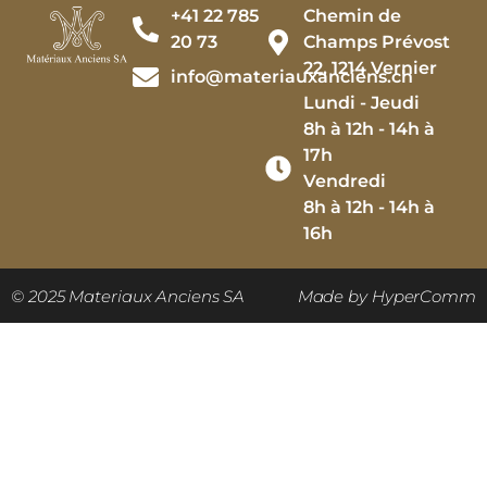
+41 22 785
Chemin de
20 73
Champs Prévost
22, 1214 Vernier
info@materiauxanciens.ch
Lundi - Jeudi
8h à 12h - 14h à
17h
Vendredi
8h à 12h - 14h à
16h
© 2025 Materiaux Anciens SA
Made by HyperComm