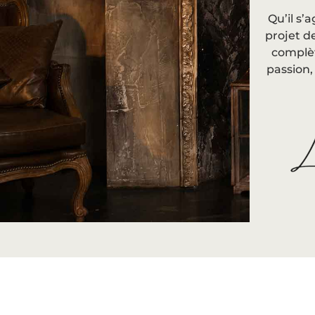
Qu’il s’
projet d
complèt
passion,