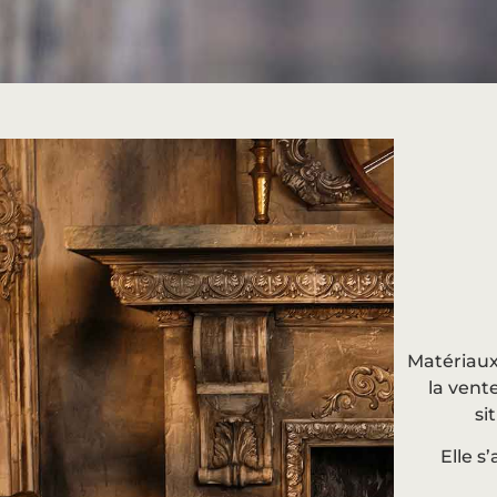
Matériaux
la vent
si
Elle s